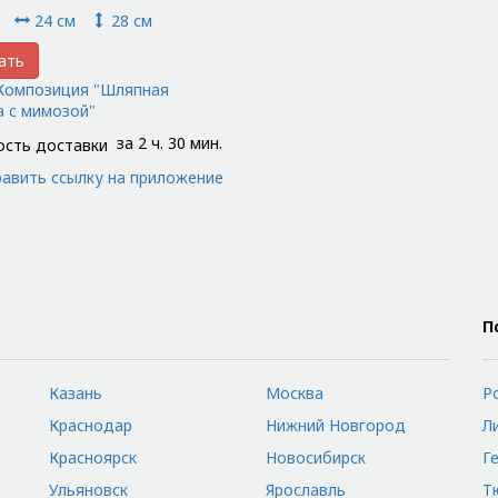
24 см
28 см
ать
Композиция "Шляпная
а с мимозой"
за 2 ч. 30 мин.
авить ссылку на приложение
П
Казань
Москва
Р
Краснодар
Нижний Новгород
Л
Красноярск
Новосибирск
Г
Ульяновск
Ярославль
Т