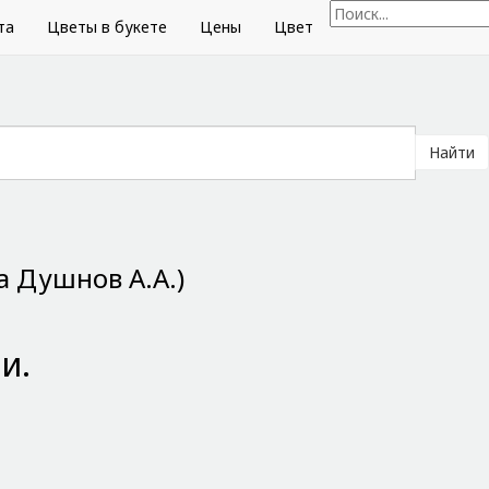
та
Цветы в букете
Цены
Цвет
Найти
а Душнов А.А.)
и.