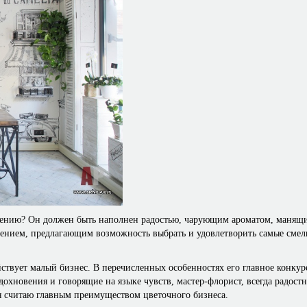
нию? Он должен быть наполнен радостью, чарующим ароматом, манящим
нием, предлагающим возможность выбрать и удовлетворить самые смелые
ействует малый бизнес. В перечисленных особенностях его главное конк
охновения и говорящие на языке чувств, мастер-флорист, всегда радос
 я считаю главным преимуществом цветочного бизнеса.