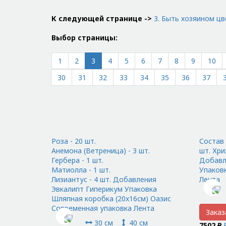
К следующей странице ->
3. Быть хозяином цв
Выбор страницы:
1
2
3
4
5
6
7
8
9
10
30
31
32
33
34
35
36
37
Роза - 20 шт.
Состав 
Анемона (Ветреница) - 3 шт.
шт. Хри
Гербера - 1 шт.
Добавл
Матиолла - 1 шт.
Упаков
Лизиантус - 4 шт. Добавления
Лента
Эвкалипт Гиперикум Упаковка
Шляпная коробка (20x16см) Оазис
Современная упаковка Лента
Заказ
30 см
40 см
7502 ₽