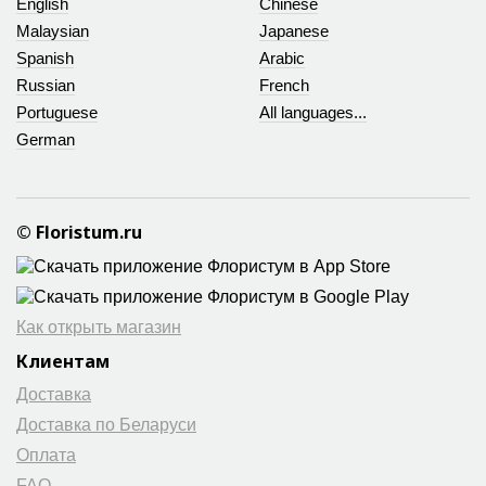
English
Chinese
Malaysian
Japanese
Spanish
Arabic
Russian
French
Portuguese
All languages...
German
© Floristum.ru
Как открыть магазин
Клиентам
Доставка
Доставка по Беларуси
Оплата
FAQ