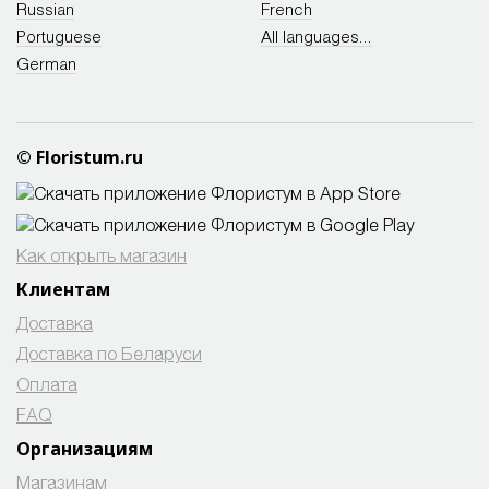
Russian
French
Portuguese
All languages...
German
© Floristum.ru
Как открыть магазин
Клиентам
Доставка
Доставка по Беларуси
Оплата
FAQ
Организациям
Магазинам